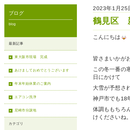
2023年1月2
ブログ
鶴見区 
blog
こんにちは
最新記事
東大阪市現場 完成
皆さまいかが
この冬一番の
あけましておめでとうございます
日にかけて
年末年始休業のご案内
大雪が予想さ
エアコン洗浄
神戸市でも18
体調ももちろ
尼崎市分譲地
けくださいね
カテゴリ