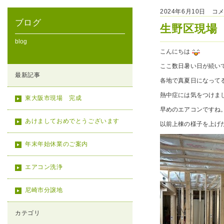
2024年6月10日 コ
ブログ
生野区現場
blog
こんにちは
ここ数日暑い日が続い
最新記事
各地で真夏日になって
熱中症には気をつけま
東大阪市現場 完成
早めのエアコンですね
あけましておめでとうございます
以前上棟の様子を上げ
年末年始休業のご案内
エアコン洗浄
尼崎市分譲地
カテゴリ