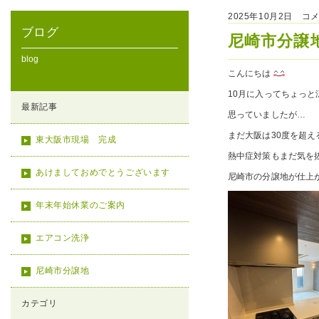
2025年10月2日 コ
ブログ
尼崎市分譲
blog
こんにちは
10月に入ってちょっと
最新記事
思っていましたが…
まだ大阪は30度を超え
東大阪市現場 完成
熱中症対策もまだ気を
あけましておめでとうございます
尼崎市の分譲地が仕上
年末年始休業のご案内
エアコン洗浄
尼崎市分譲地
カテゴリ