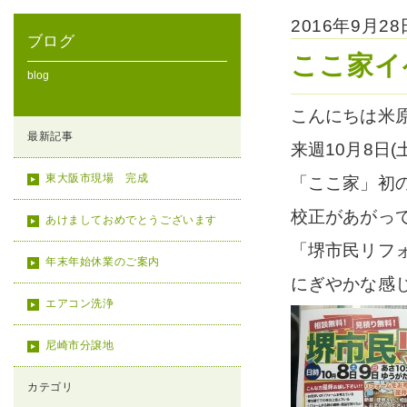
2016年9月2
ブログ
ここ家イ
blog
こんにちは米
最新記事
来週10月8日(
東大阪市現場 完成
「ここ家」初
校正があがっ
あけましておめでとうございます
「堺市民リフ
年末年始休業のご案内
にぎやかな感
エアコン洗浄
尼崎市分譲地
カテゴリ