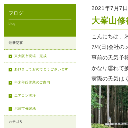
2021年7月
ブログ
大峯山修
blog
こんにちは、
最新記事
7/4(日)会
東大阪市現場 完成
事前の天気予
かなり濡れて
あけましておめでとうございます
実際の天気は
年末年始休業のご案内
エアコン洗浄
尼崎市分譲地
カテゴリ