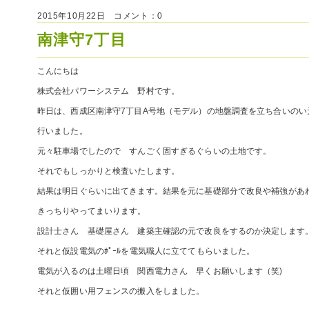
2015年10月22日 コメント：0
南津守7丁目
こんにちは
株式会社パワーシステム 野村です。
昨日は、西成区南津守7丁目A号地（モデル）の地盤調査を立ち合いのい
行いました。
元々駐車場でしたので すんごく固すぎるぐらいの土地です。
それでもしっかりと検査いたします。
結果は明日ぐらいに出てきます。結果を元に基礎部分で改良や補強があ
きっちりやってまいります。
設計士さん 基礎屋さん 建築主確認の元で改良をするのか決定します
それと仮設電気のﾎﾟｰﾙを電気職人に立ててもらいました。
電気が入るのは土曜日頃 関西電力さん 早くお願いします（笑)
それと仮囲い用フェンスの搬入をしました。