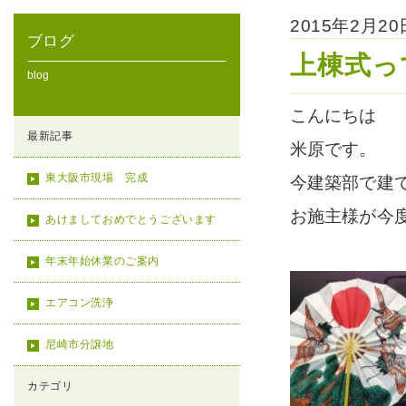
2015年2月2
ブログ
上棟式っ
blog
こんにちは
最新記事
米原です。
東大阪市現場 完成
今建築部で建
お施主様が今
あけましておめでとうございます
年末年始休業のご案内
エアコン洗浄
尼崎市分譲地
カテゴリ