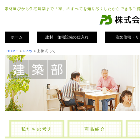
素材選びから住宅建築まで「家」のすべてを知り尽くしたからできるご
ホーム
建材・住宅設備の仕入れ
注文住宅・リ
HOME
>
Diary
>
上棟式って
私たちの考え
商品紹介