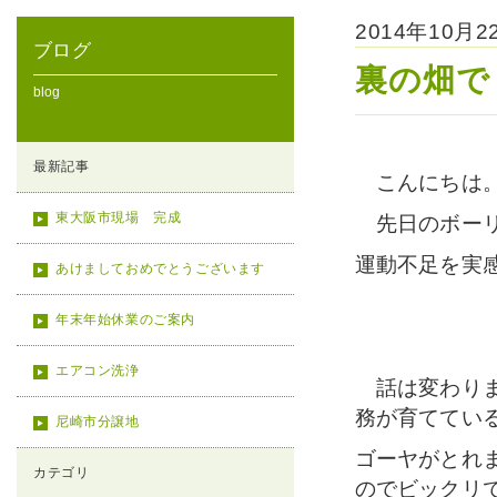
2014年10月
ブログ
裏の畑で
blog
最新記事
こんにちは
東大阪市現場 完成
先日のボーリ
運動不足を実感
あけましておめでとうございます
年末年始休業のご案内
エアコン洗浄
話は変わりま
務が育ててい
尼崎市分譲地
ゴーヤがとれ
カテゴリ
のでビックリ