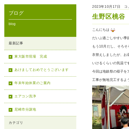
2023年10月17日 
ブログ
生野区桃谷
blog
こんにちは
だいぶ過ごしやすい季
最新記事
もう10月だし、そろそ
衣替えしましたが、お
東大阪市現場 完成
いけるくらいの気温で
あけましておめでとうございます
今回は地鎮祭の様子を
工事が無地完工するよ
年末年始休業のご案内
エアコン洗浄
尼崎市分譲地
カテゴリ