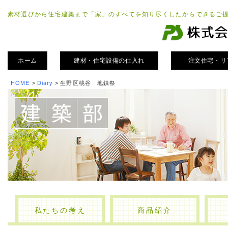
素材選びから住宅建築まで「家」のすべてを知り尽くしたからできるご
ホーム
建材・住宅設備の仕入れ
注文住宅・リ
HOME
>
Diary
>
生野区桃谷 地鎮祭
私たちの考え
商品紹介