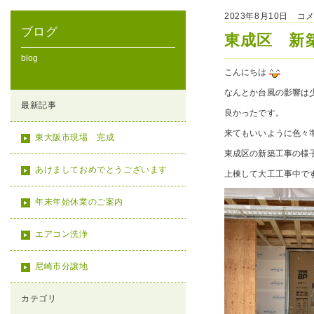
2023年8月10日 コ
ブログ
東成区 新
blog
こんにちは
なんとか台風の影響は
最新記事
良かったです。
来てもいいように色々
東大阪市現場 完成
東成区の新築工事の様
あけましておめでとうございます
上棟して大工工事中で
年末年始休業のご案内
エアコン洗浄
尼崎市分譲地
カテゴリ