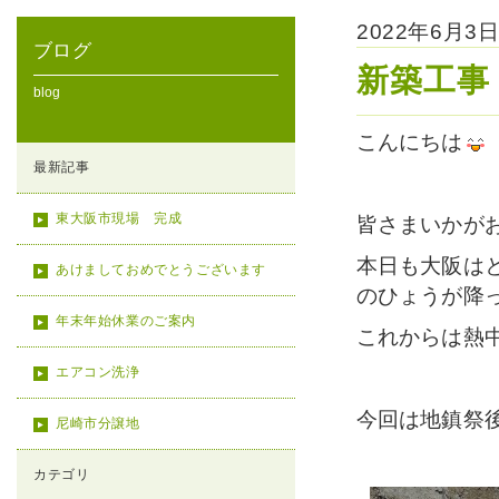
2022年6月
ブログ
新築工事
blog
こんにちは
最新記事
東大阪市現場 完成
皆さまいかが
本日も大阪は
あけましておめでとうございます
のひょうが降
年末年始休業のご案内
これからは熱
エアコン洗浄
今回は地鎮祭
尼崎市分譲地
カテゴリ