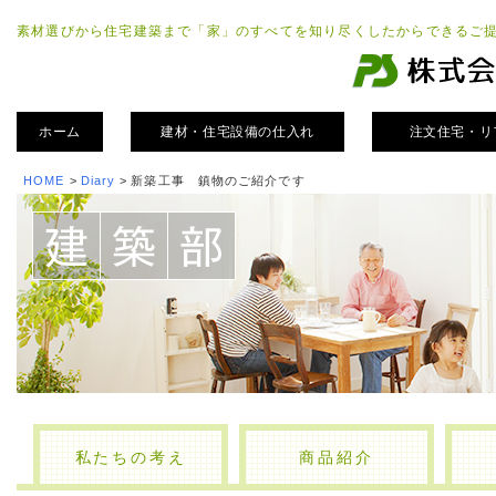
素材選びから住宅建築まで「家」のすべてを知り尽くしたからできるご
ホーム
建材・住宅設備の仕入れ
注文住宅・リ
HOME
>
Diary
>
新築工事 鎮物のご紹介です
私たちの考え
商品紹介