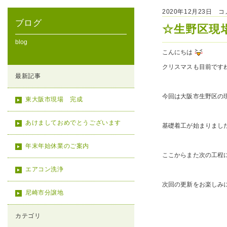
2020年12月23日 
ブログ
☆生野区現
blog
こんにちは
クリスマスも目前です
最新記事
今回は大阪市生野区の
東大阪市現場 完成
あけましておめでとうございます
基礎着工が始まりまし
年末年始休業のご案内
ここからまた次の工程
エアコン洗浄
次回の更新をお楽しみ
尼崎市分譲地
カテゴリ