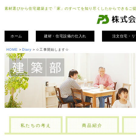
素材選びから住宅建築まで「家」のすべてを知り尽くしたからできるご
ホーム
建材・住宅設備の仕入れ
注文住宅・リ
HOME
>
Diary
>
☆工事開始します☆
私たちの考え
商品紹介