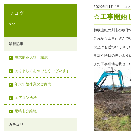
2020年11月4日 コ
ブログ
☆工事開始
blog
和歌山紀の川市の物件
これから工事が進んで
最新記事
棟上げも近づいてきて
事故や怪我の無いよう
東大阪市現場 完成
また工事経過を載せて
あけましておめでとうございます
年末年始休業のご案内
エアコン洗浄
尼崎市分譲地
カテゴリ