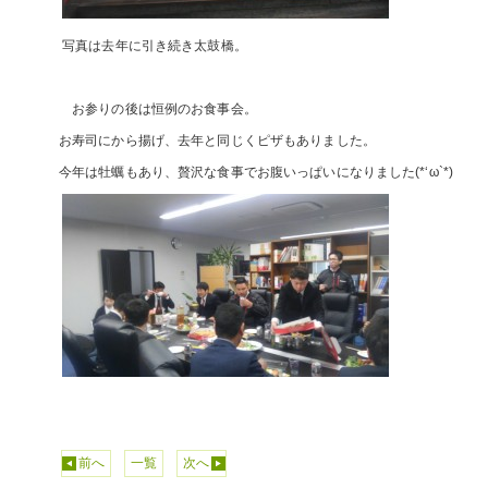
写真は去年に引き続き太鼓橋。
お参りの後は恒例のお食事会。
お寿司にから揚げ、去年と同じくピザもありました。
今年は牡蠣もあり、贅沢な食事でお腹いっぱいになりました(*‘ω`*)
前へ
一覧
次へ