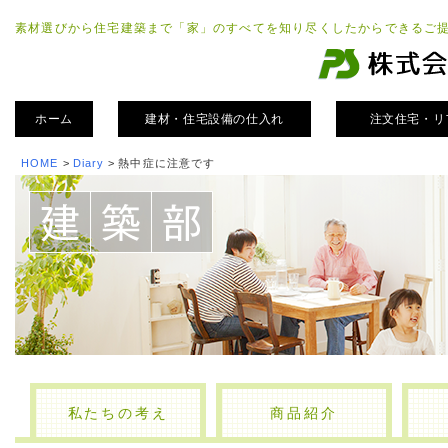
素材選びから住宅建築まで「家」のすべてを知り尽くしたからできるご
ホーム
建材・住宅設備の仕入れ
注文住宅・リ
HOME
>
Diary
>
熱中症に注意です
私たちの考え
商品紹介