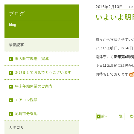
2016年2月13日 コ
ブログ
いよいよ明
blog
前々から宣伝させてい
最新記事
いよいよ明日、2/14(日)
南津守にて
新築完成現
東大阪市現場 完成
明日は気温的には暖か
あけましておめでとうございます
お待ちしております
年末年始休業のご案内
エアコン洗浄
尼崎市分譲地
前へ
一覧
次
カテゴリ