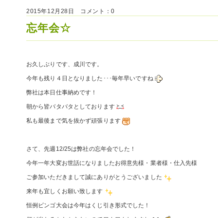
2015年12月28日 コメント：0
忘年会☆
お久しぶりです、成川です。
今年も残り４日となりました･･･毎年早いですね
弊社は本日仕事納めです！
朝から皆バタバタとしております
私も最後まで気を抜かず頑張ります
さて、先週12/25は弊社の忘年会でした！
今年一年大変お世話になりましたお得意先様・業者様・仕入先様
ご参加いただきまして誠にありがとうございました
来年も宜しくお願い致します
恒例ビンゴ大会は今年はくじ引き形式でした！