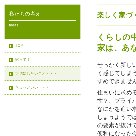
私たちの考え
楽しく家づ
ideas
くらしの
TOP
家は、あ
家って？
せっかく新し
く感じてしま
大切にしたいこと・・・
すめできませ
ちょうどいい・・・
住まいに求め
性？、プライ
なにかを追い
しまうようで
の要素が抜け
便利になった