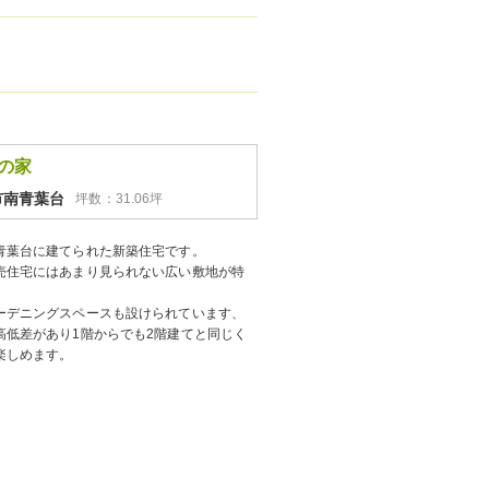
の家
市南青葉台
坪数：31.06坪
青葉台に建てられた新築住宅です。
売住宅にはあまり見られない広い敷地が特
ーデニングスペースも設けられています、
高低差があり1階からでも2階建てと同じく
楽しめます。