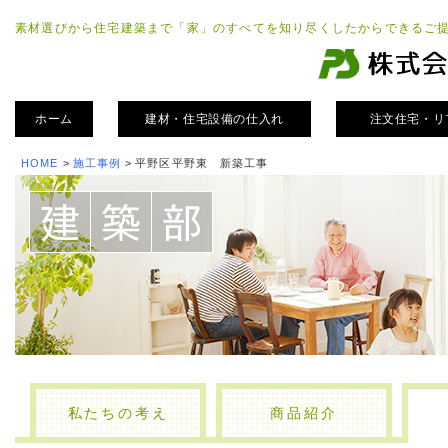
素材選びから住宅建築まで「家」のすべてを知り尽くしたからできるご
ホーム
建材・住宅設備の仕入れ
注文住宅・リ
HOME
>
施工事例
>
平野区平野東 新築工事
私たちの考え
商品紹介