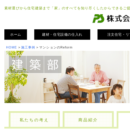
素材選びから住宅建築まで「家」のすべてを知り尽くしたからできるご
ホーム
建材・住宅設備の仕入れ
注文住宅・リ
HOME
>
施工事例
>
マンションのReform
私たちの考え
商品紹介